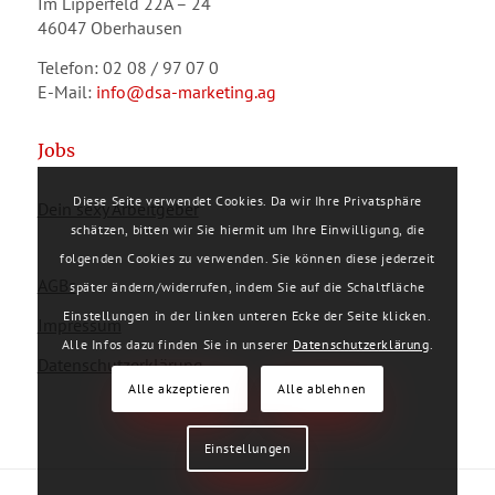
Im Lipperfeld 22A – 24
46047 Oberhausen
Telefon: 02 08 / 97 07 0
E-Mail:
info@dsa-marketing.ag
Jobs
Diese Seite verwendet Cookies. Da wir Ihre Privatsphäre
Dein sexy Arbeitgeber
schätzen, bitten wir Sie hiermit um Ihre Einwilligung, die
folgenden Cookies zu verwenden. Sie können diese jederzeit
AGBs
später ändern/widerrufen, indem Sie auf die Schaltfläche
Einstellungen in der linken unteren Ecke der Seite klicken.
Impressum
Alle Infos dazu finden Sie in unserer
Datenschutzerklärung
.
Datenschutzerklärung
Alle akzeptieren
Alle ablehnen
Einstellungen