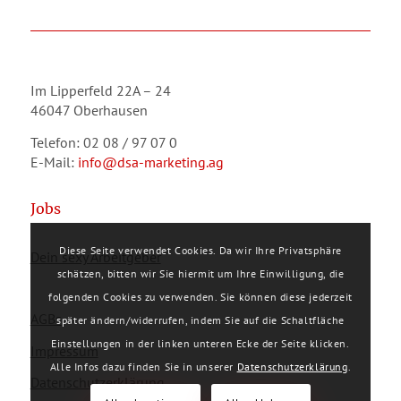
Im Lipperfeld 22A – 24
46047 Oberhausen
Telefon: 02 08 / 97 07 0
E-Mail:
info@dsa-marketing.ag
Jobs
Diese Seite verwendet Cookies. Da wir Ihre Privatsphäre
Dein sexy Arbeitgeber
schätzen, bitten wir Sie hiermit um Ihre Einwilligung, die
folgenden Cookies zu verwenden. Sie können diese jederzeit
AGBs
später ändern/widerrufen, indem Sie auf die Schaltfläche
Einstellungen in der linken unteren Ecke der Seite klicken.
Impressum
Alle Infos dazu finden Sie in unserer
Datenschutzerklärung
.
Datenschutzerklärung