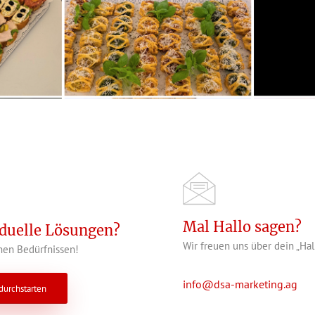
Mal Hallo sagen?
iduelle Lösungen?
Wir freuen uns über dein „Hal
en Bedürfnissen!
info@dsa-marketing.ag
 durchstarten