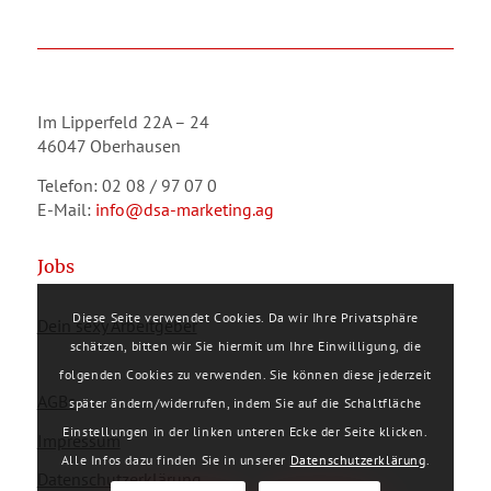
Im Lipperfeld 22A – 24
46047 Oberhausen
Telefon: 02 08 / 97 07 0
E-Mail:
info@dsa-marketing.ag
Jobs
Diese Seite verwendet Cookies. Da wir Ihre Privatsphäre
Dein sexy Arbeitgeber
schätzen, bitten wir Sie hiermit um Ihre Einwilligung, die
folgenden Cookies zu verwenden. Sie können diese jederzeit
AGBs
später ändern/widerrufen, indem Sie auf die Schaltfläche
Einstellungen in der linken unteren Ecke der Seite klicken.
Impressum
Alle Infos dazu finden Sie in unserer
Datenschutzerklärung
.
Datenschutzerklärung